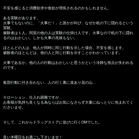
不安を感じると消費欲求や食欲が増長されるのかもしれません。
ある実験があります。
火事でもないのに、「火事だ！」と誰かが叫び、なぜか机の下に隠れるという
実験。
被験者は１人。同室の他の人は実験の仕掛け人です。火事なので机の下に隠れ
るのはおかしい。しかも火事の兆候もない。
ほとんどの人は、他人が同時に同じ行動を示した場合、不安を感じます。
被験者のほとんどは、他の人と同じ行動を示すことがわかっています。
火事であるか。他の人の行動はおかしいと思うかという冷静な視点が失われる
のです。
集団行動に付き合わない…人の行く裏に道あり花の山…
※ローション、仕入れ困難ですが…
お客様が気持ち良くなる為ならばお気になさらず大量にねっとりに包まれてく
ださいませ。
そして、これからドラッグストアに並びに行くOMでした。
良い木曜日をお過ごし下さいませ！