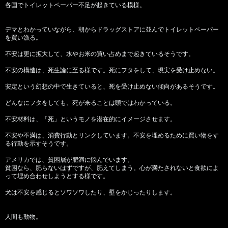
各国でトイレットペーパー不足が起きている模様。
デマとわかっていながら、朝からドラッグストアに並んでトイレットペーパー
を買い漁る。
不安は更に拡大して、水やお米の買い占めまで起きているそうです。
不安の構造は、死生論に至る様です。死にフタをして、現実を受け止めない。
安定という幻想の中で生きていると、死を受け止めない傾向があるそうです。
どんなにフタをしても、死が来ることは頭ではわかっている。
不安材料は、「死」というモノを潜在的にイメージさせます。
不安や不満は、消費行動とリンクしています。不安を埋めるために買い物をす
る行動を示すそうです。
アメリカでは、貧困層が肥満に悩んでいます。
貧困なら、肥らないはずですが、肥えてしまう。心が満たされないと食欲によ
って埋め合わせしようとする様です。
犬は不安を感じるとソワソワしたり、壁をかじったりします。
人間も動物。