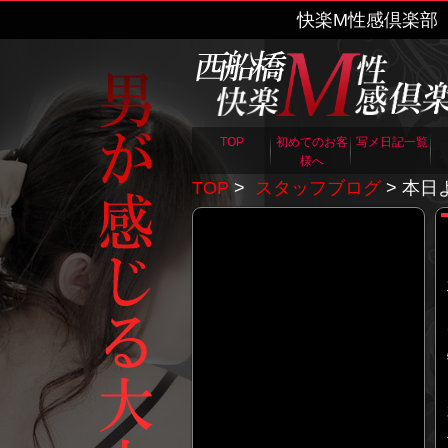
快楽M性感倶楽部
TOP
初めてのお客
写メ日記一覧
様へ
TOP
>
スタッフブログ
> 本