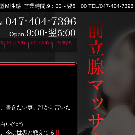
遣型Ｍ性感
営業時間:9：00～翌5：00
TEL/
047-404-7396
票
女性求人案内
男性求人案内
利用規約
事、書きたい事、誰かに言いた
(^○^)
が、今は世界と戦えてる