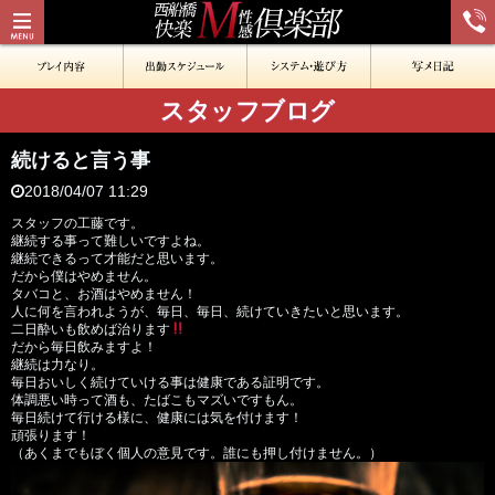
スタッフブログ
続けると言う事
2018/04/07 11:29
スタッフの工藤です。
継続する事って難しいですよね。
継続できるって才能だと思います。
だから僕はやめません。
タバコと、お酒はやめません！
人に何を言われようが、毎日、毎日、続けていきたいと思います。
二日酔いも飲めば治ります
だから毎日飲みますよ！
継続は力なり。
毎日おいしく続けていける事は健康である証明です。
体調悪い時って酒も、たばこもマズいですもん。
毎日続けて行ける様に、健康には気を付けます！
頑張ります！
（あくまでもぼく個人の意見です。誰にも押し付けません。）