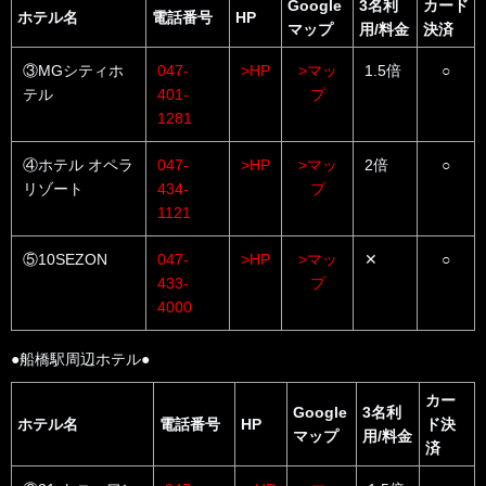
Google
3名利
カード
ホテル名
電話番号
HP
マップ
用/料金
決済
③MGシティホ
047-
>HP
>マッ
1.5倍
○
テル
401-
プ
1281
④ホテル オペラ
047-
>HP
>マッ
2倍
○
リゾート
434-
プ
1121
⑤10SEZON
047-
>HP
>マッ
✕
○
433-
プ
4000
●船橋駅周辺ホテル●
カー
Google
3名利
ホテル名
電話番号
HP
ド決
マップ
用/料金
済