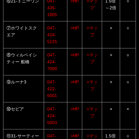
⑥21-トニーワン
047-
>HP
>マッ
1.5倍
○
435-
プ
～2倍
1805
⑦ホワイトスク
047-
>HP
>マッ
×
○
エア
424-
プ
5225
⑧ウィルベイシ
047-
>HP
>マッ
×
○
ティー 船橋
424-
プ
7000
⑨ルーナ3
047-
>HP
>マッ
×
○
422-
プ
6001
⑩セピア
047-
>HP
>マッ
×
×
424-
プ
5003
⑪31-サーティー
047-
>HP
>マッ
1.5倍
○