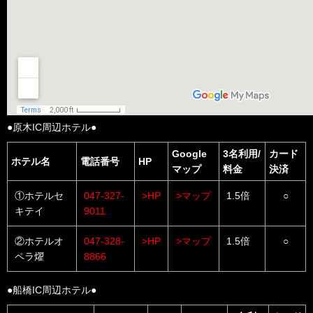
●原木IC周辺ホテル●
Google
3名利用/
カード
ホテル名
電話番号
HP
マップ
料金
決済
①ホテルセ
047-327-
>HP
>マップ
1.5倍
○
キテイ
9011
②ホテルオ
047-328-
>HP
>マップ
1.5倍
○
ペラ燿
8866
●船橋IC周辺ホテル●