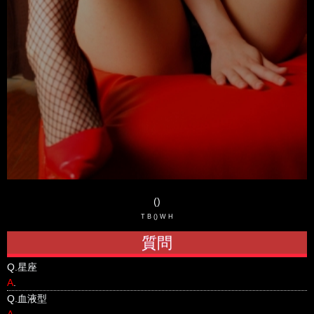
()
T B () W H
質問
Q.
星座
A
.
Q.
血液型
A
.