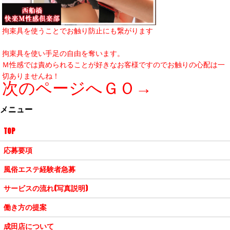
拘束具を使うことでお触り防止にも繋がります
拘束具を使い手足の自由を奪います。
Ｍ性感では責められることが好きなお客様ですのでお触りの心配は一
切ありませんね！
次のページへＧＯ→
メニュー
TOP
応募要項
風俗エステ経験者急募
サービスの流れ(写真説明)
働き方の提案
成田店について